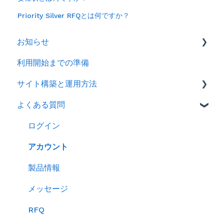
Priority Silver RFQとは何ですか？
お知らせ
利用開始までの準備
2026年
サイト構築と運用方法
2025年
よくある質問
2024年
会社情報を登録する
製品ページ登録の準備をする
ログイン
製品ページを登録する
アカウント
バイヤーからのメッセージに返信する
製品情報
RFQを使ってバイヤーに売り込む
メッセージ
キーワード広告を利用する
RFQ