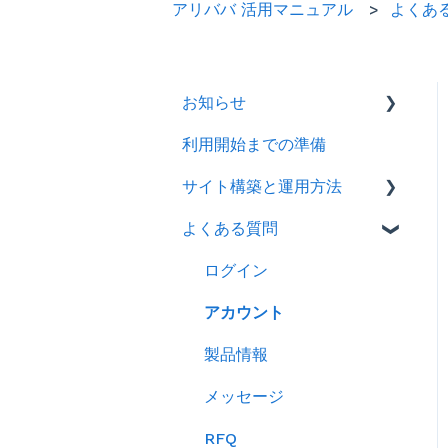
アリババ 活用マニュアル
よくあ
お知らせ
利用開始までの準備
2026年
サイト構築と運用方法
2025年
よくある質問
2024年
会社情報を登録する
製品ページ登録の準備をす
ログイン
る
アカウント
製品ページを登録する
製品情報
バイヤーからのメッセージ
メッセージ
に返信する
RFQ
RFQを使ってバイヤーに