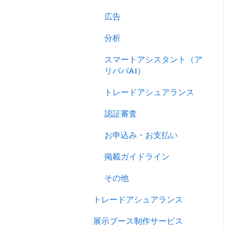
売り込む
広告
キーワード広告を利用する
分析
サイトパフォーマンスを分
スマートアシスタント（ア
析する
リババAI）
トレードアシュアランス
認証審査
お申込み・お支払い
掲載ガイドライン
その他
トレードアシュアランス
展示ブース制作サービス