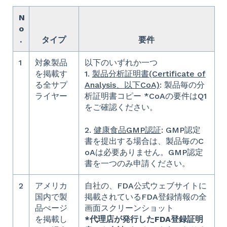
N
o
.
タイプ
要件
1
対象製品
以下のいずれか一つ
を掲載す
1.
製品分析証明書(Certificate of
る全サプ
Analysis、以下CoA)
: 製品毎の分
ライヤー
析証明書コピー *CoAの要件はQ1
をご確認ください。
2.
健康食品GMP認証
: GMP認定
書を提出する場合は、製品毎のC
oAは必要ありません。GMP認定
書を一つのみ申請ください。
2
アメリカ
自社の、FDA公式ウェブサイトに
国内で製
掲載されているFDA登録情報の全
品ぺージ
画面スクリーンショット
を掲載し
*代理店が発行したFDA登録証明