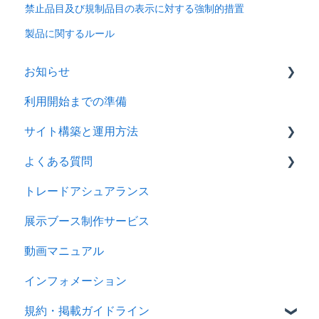
禁止品目及び規制品目の表示に対する強制的措置
製品に関するルール
お知らせ
利用開始までの準備
2026年
サイト構築と運用方法
2025年
よくある質問
2024年
会社情報を登録する
トレードアシュアランス
製品ページ登録の準備をする
ログイン
展示ブース制作サービス
製品ページを登録する
アカウント
動画マニュアル
バイヤーからのメッセージに返信する
製品情報
インフォメーション
RFQを使ってバイヤーに売り込む
メッセージ
規約・掲載ガイドライン
キーワード広告を利用する
RFQ