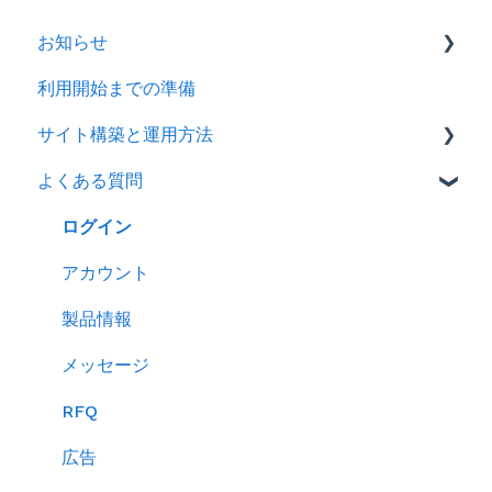
お知らせ
利用開始までの準備
2026年
サイト構築と運用方法
2025年
よくある質問
2024年
会社情報を登録する
製品ページ登録の準備をする
ログイン
製品ページを登録する
アカウント
バイヤーからのメッセージに返信する
製品情報
RFQを使ってバイヤーに売り込む
メッセージ
キーワード広告を利用する
RFQ
サイトパフォーマンスを分析する
広告