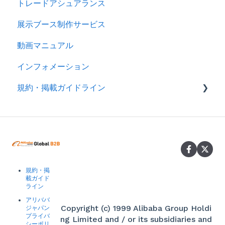
トレードアシュアランス
ログイン
展示ブース制作サービス
アカウント
動画マニュアル
製品情報
インフォメーション
メッセージ
規約・掲載ガイドライン
RFQ
広告
規約
分析
製品掲載ガイドライン
スマートアシスタント（アリババAI）
規約・掲
トレードアシュアランス
載ガイド
ライン
認証審査
アリババ
Copyright (c) 1999 Alibaba Group Holdi
ジャパン
お申込み・お支払い
プライバ
ng Limited and / or its subsidiaries and
シーポリ