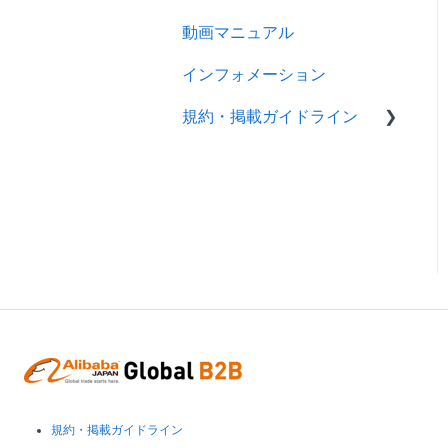
製品ページを登録する
動画マニュアル
製品情報
バイヤーからのメッセージ
インフォメーション
メッセージ
に返信する
規約・掲載ガイドライン
RFQ
RFQを使ってバイヤーに
売り込む
広告
規約
キーワード広告を利用する
分析
製品掲載ガイドライン
サイトパフォーマンスを分
スマートアシスタント（ア
析する
リババAI）
トレードアシュアランス
認証審査
お申込み・お支払い
掲載ガイドライン
規約・掲載ガイドライン