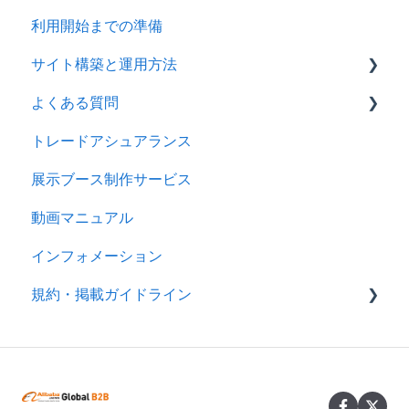
利用開始までの準備
サイト構築と運用方法
よくある質問
会社情報を登録する
トレードアシュアランス
製品ページ登録の準備をする
ログイン
展示ブース制作サービス
製品ページを登録する
アカウント
動画マニュアル
バイヤーからのメッセージに返信する
製品情報
インフォメーション
RFQを使ってバイヤーに売り込む
メッセージ
規約・掲載ガイドライン
キーワード広告を利用する
RFQ
サイトパフォーマンスを分析する
広告
規約
分析
製品掲載ガイドライン