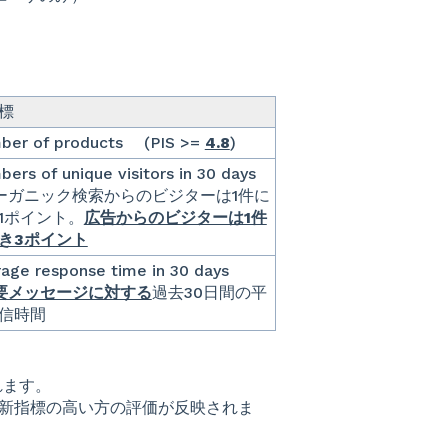
標
ber of products (PIS >=
4.8
)
ers of unique visitors in 30 days
ーガニック検索からのビジターは1件に
1ポイント。
広告からのビジターは1件
き3ポイント
age response time in 30 days
要メッセージに対する
過去30日間の平
信時間
されます。
の旧指標/新指標の高い方の評価が反映されま