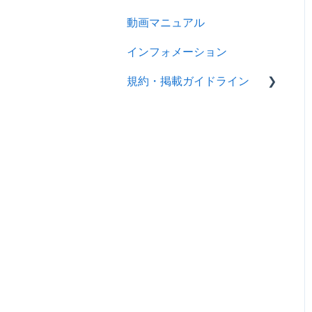
製品ページを登録する
動画マニュアル
製品情報
バイヤーからのメッセージ
インフォメーション
メッセージ
に返信する
規約・掲載ガイドライン
RFQ
RFQを使ってバイヤーに
売り込む
広告
規約
キーワード広告を利用する
分析
製品掲載ガイドライン
サイトパフォーマンスを分
スマートアシスタント（ア
析する
リババAI）
トレードアシュアランス
認証審査
お申込み・お支払い
掲載ガイドライン