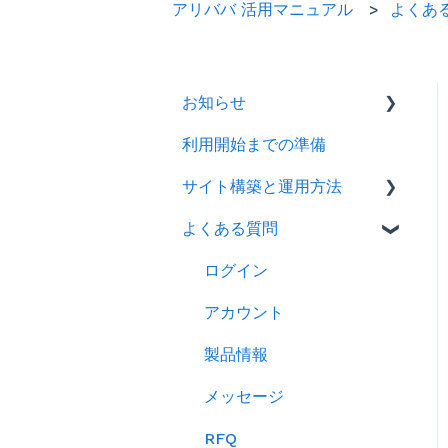
アリババ 活用マニュアル
よくあ
お知らせ
利用開始までの準備
2026年
サイト構築と運用方法
2025年
よくある質問
2024年
会社情報を登録する
製品ページ登録の準備をす
ログイン
る
アカウント
製品ページを登録する
製品情報
バイヤーからのメッセージ
メッセージ
に返信する
RFQ
RFQを使ってバイヤーに