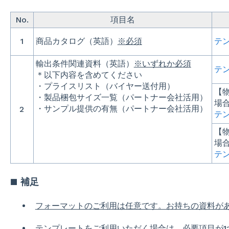
No.
項目名
1
商品カタログ（英語）
※必須
テ
輸出条件関連資料（英語）
※いずれか必須
テ
＊以下内容を含めてください
・プライスリスト（バイヤー送付用）
【
・製品梱包サイズ一覧（パートナー会社活用）
場
・サンプル提供の有無（パートナー会社活用）
2
テ
【
場
テ
■ 補足
フォーマットのご利用は任意です。お持ちの資料が
テンプレートをご利用いただく場合は、必要項目が1