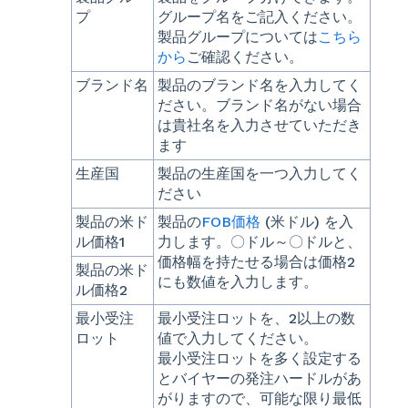
プ
グループ名をご記入ください。
製品グループについては
こちら
から
ご確認ください。
ブランド名
製品のブランド名を入力してく
ださい。ブランド名がない場合
は貴社名を入力させていただき
ます
生産国
製品の生産国を一つ入力してく
ださい
製品の米ド
製品の
FOB価格
(米ドル) を入
ル価格1
力します。〇ドル～〇ドルと、
価格幅を持たせる場合は価格2
製品の米ド
にも数値を入力します。
ル価格2
最小受注
最小受注ロットを、2以上の数
ロット
値で入力してください。
最小受注ロットを多く設定する
とバイヤーの発注ハードルがあ
がりますので、可能な限り最低