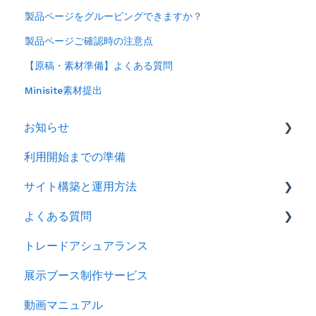
製品ページをグルーピングできますか？
製品ページご確認時の注意点
【原稿・素材準備】よくある質問
Minisite素材提出
お知らせ
利用開始までの準備
2026年
サイト構築と運用方法
2025年
よくある質問
2024年
会社情報を登録する
トレードアシュアランス
製品ページ登録の準備をする
ログイン
展示ブース制作サービス
製品ページを登録する
アカウント
動画マニュアル
バイヤーからのメッセージに返信する
製品情報