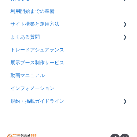
利用開始までの準備
2026年
サイト構築と運用方法
2025年
よくある質問
2024年
会社情報を登録する
トレードアシュアランス
製品ページ登録の準備をする
ログイン
展示ブース制作サービス
製品ページを登録する
アカウント
動画マニュアル
バイヤーからのメッセージに返信する
製品情報
インフォメーション
RFQを使ってバイヤーに売り込む
メッセージ
規約・掲載ガイドライン
キーワード広告を利用する
RFQ
サイトパフォーマンスを分析する
広告
規約
分析
製品掲載ガイドライン