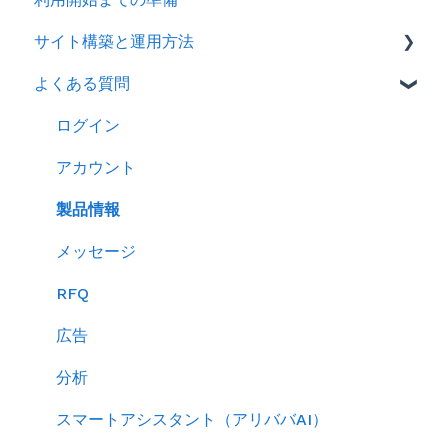
サイト構築と運用方法
2025年
よくある質問
2024年
会社情報を登録する
製品ページ登録の準備をする
ログイン
製品ページを登録する
アカウント
バイヤーからのメッセージに返信する
製品情報
RFQを使ってバイヤーに売り込む
メッセージ
キーワード広告を利用する
RFQ
サイトパフォーマンスを分析する
広告
分析
スマートアシスタント（アリババAI）