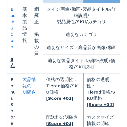
B
基
網
メイン画像/動画/製品タイトル/詳
as
本
羅
細説明/
ic
製
正
製品属性/SKU/カテゴリ
S
品
c
情
掲
適切なカテゴリ
or
報
載
e
の
適切なサイズ・高品質が画像/動画
質
5
適切な製品タイトル/詳細説明/価
点
格/SKU説明
B
製品情
価格の透明性：
価格の透明
o
報の
Tiered価格/SK
性：
nu
明確さ
U価格
Tiered価格/S
s
[Score +0.1]
KU価格
S
[Score +0.1]
c
or
配送料の明確さ
カスタマイズ
e
[Score +0.1]
情報の明確