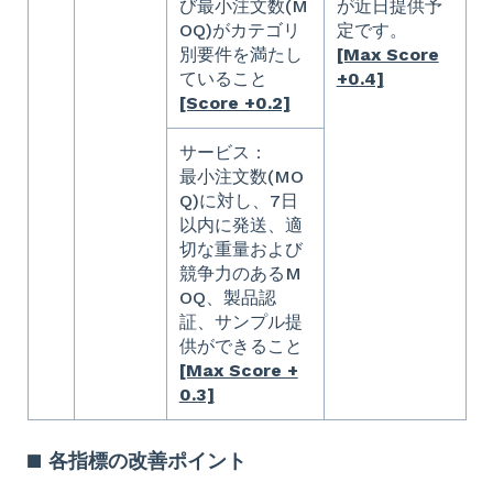
び最小注文数(M
が近日提供予
OQ)がカテゴリ
定です。
別要件を満たし
[Max Score
ていること
+0.4]
[Score +0.2]
サービス：
最小注文数(MO
Q)に対し、7日
以内に発送、適
切な重量および
競争力のあるM
OQ、製品認
証、サンプル提
供ができること
[Max Score +
0.3]
■ 各指標の改善ポイント