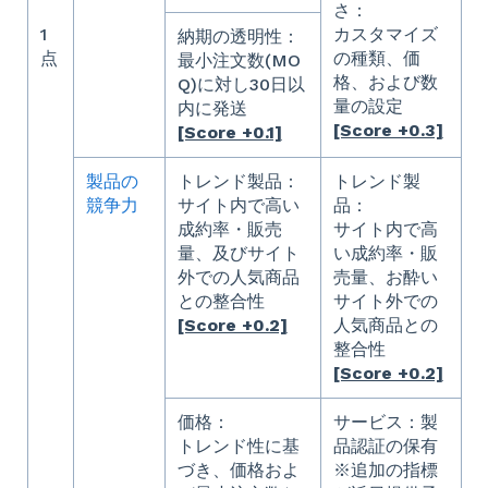
さ：
1
カスタマイズ
納期の透明性：
点
の種類、価
最小注文数(MO
格、および数
Q)に対し30日以
量の設定
内に発送
[Score +0.3]
[Score +0.1]
製品の
トレンド製品：
トレンド製
競争力
サイト内で高い
品：
成約率・販売
サイト内で高
量、及びサイト
い成約率・販
外での人気商品
売量、お酔い
との整合性
サイト外での
[Score +0.2]
人気商品との
整合性
[Score +0.2]
価格：
サービス：製
トレンド性に基
品認証の保有
づき、価格およ
※追加の指標