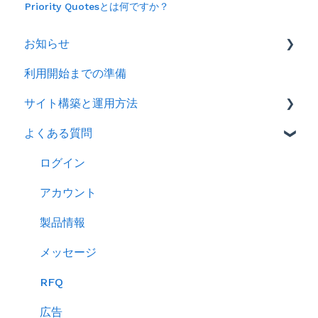
Priority Quotesとは何ですか？
お知らせ
利用開始までの準備
2026年
サイト構築と運用方法
2025年
よくある質問
2024年
会社情報を登録する
製品ページ登録の準備をする
ログイン
製品ページを登録する
アカウント
バイヤーからのメッセージに返信する
製品情報
RFQを使ってバイヤーに売り込む
メッセージ
キーワード広告を利用する
RFQ
サイトパフォーマンスを分析する
広告