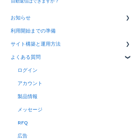
自動返信はできますか？
お知らせ
利用開始までの準備
2026年
サイト構築と運用方法
2025年
よくある質問
2024年
会社情報を登録する
製品ページ登録の準備をする
ログイン
製品ページを登録する
アカウント
バイヤーからのメッセージに返信する
製品情報
RFQを使ってバイヤーに売り込む
メッセージ
キーワード広告を利用する
RFQ
サイトパフォーマンスを分析する
広告