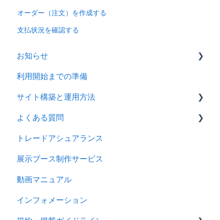
オーダー（注文）を作成する
支払状況を確認する
お知らせ
利用開始までの準備
2026年
サイト構築と運用方法
2025年
よくある質問
2024年
会社情報を登録する
トレードアシュアランス
製品ページ登録の準備をする
ログイン
展示ブース制作サービス
製品ページを登録する
アカウント
動画マニュアル
バイヤーからのメッセージに返信する
製品情報
インフォメーション
RFQを使ってバイヤーに売り込む
メッセージ