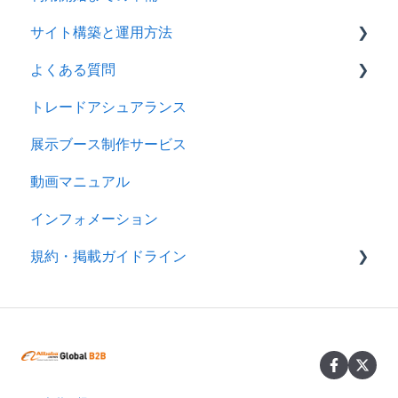
サイト構築と運用方法
2025年
よくある質問
2024年
会社情報を登録する
トレードアシュアランス
製品ページ登録の準備をする
ログイン
展示ブース制作サービス
製品ページを登録する
アカウント
動画マニュアル
バイヤーからのメッセージに返信する
製品情報
インフォメーション
RFQを使ってバイヤーに売り込む
メッセージ
規約・掲載ガイドライン
キーワード広告を利用する
RFQ
サイトパフォーマンスを分析する
広告
規約
分析
製品掲載ガイドライン
スマートアシスタント（アリババAI）