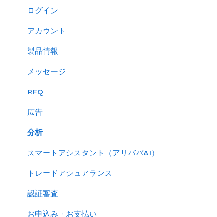
製品ページ登録の準備をする
ログイン
製品ページを登録する
アカウント
バイヤーからのメッセージに返信する
製品情報
RFQを使ってバイヤーに売り込む
メッセージ
キーワード広告を利用する
RFQ
サイトパフォーマンスを分析する
広告
分析
スマートアシスタント（アリババAI）
トレードアシュアランス
認証審査
お申込み・お支払い