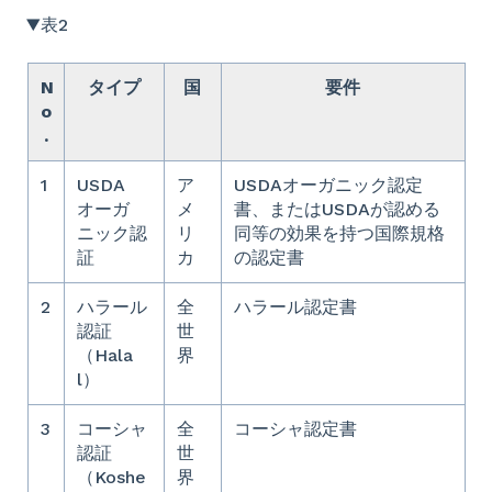
▼表2
N
タイプ
国
要件
o
.
1
USDA
ア
USDAオーガニック認定
オーガ
メ
書、またはUSDAが認める
ニック認
リ
同等の効果を持つ国際規格
証
カ
の認定書
2
ハラール
全
ハラール認定書
認証
世
（Hala
界
l）
3
コーシャ
全
コーシャ認定書
認証
世
（Koshe
界