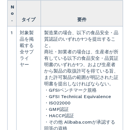
N
o
.
タイプ
要件
1
対象製
製造業の場合、以下の食品安全・品
品を掲
質認証のいずれか1つを提出するこ
載する
と。
全サプ
商社・卸業者の場合は、生産者が所
ライ
有している以下の食品安全・品質証
ヤー
明書のいずれか1つ、および生産者
から製品の取扱許可を得ている旨、
また許可製品の範囲が明記された証
明書を提出しなければならない。
・GFSIベンチマーク規格
・GFSI Technical Equivalence
・ISO22000
・GMP認証
・HACCP認証
・その他 Alibaba.comが承認する
同等の資格