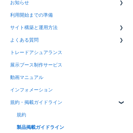
お知らせ
利用開始までの準備
2026年
サイト構築と運用方法
2025年
よくある質問
2024年
会社情報を登録する
トレードアシュアランス
製品ページ登録の準備をする
ログイン
展示ブース制作サービス
製品ページを登録する
アカウント
動画マニュアル
バイヤーからのメッセージに返信する
製品情報
インフォメーション
RFQを使ってバイヤーに売り込む
メッセージ
規約・掲載ガイドライン
キーワード広告を利用する
RFQ
サイトパフォーマンスを分析する
広告
規約
分析
製品掲載ガイドライン