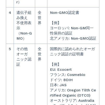
r）
4
遺伝子組
全
Non-GMO認定書
み換え
世
不使用表
界
【例】
示
ヨーロッパ: Non-GM同一
（Non-G
性保持の認証
MO）
北アメリカ: Non-GMO認証
5
その他
全
国際的に認められたオーガ
オーガ
世
ニック認証の証明書
ニック認
界
証
【例】
EU: Ecocert
フランス: Cosmebio
ドイツ: BDIH
日本: JAS
アメリカ: Oregon Tilth Ce
rtified Organic (OTCO)
オーストラリア: Australia