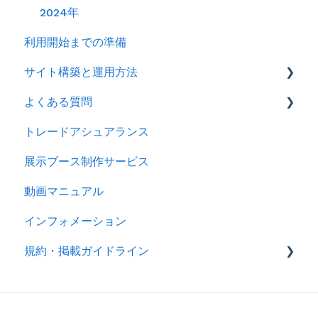
2024年
利用開始までの準備
サイト構築と運用方法
よくある質問
会社情報を登録する
トレードアシュアランス
製品ページ登録の準備をする
ログイン
展示ブース制作サービス
製品ページを登録する
アカウント
動画マニュアル
バイヤーからのメッセージに返信する
製品情報
インフォメーション
RFQを使ってバイヤーに売り込む
メッセージ
規約・掲載ガイドライン
キーワード広告を利用する
RFQ
サイトパフォーマンスを分析する
広告
規約
分析
製品掲載ガイドライン