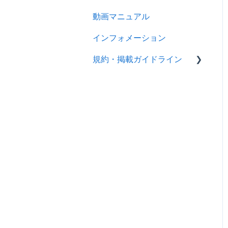
製品ページを登録する
動画マニュアル
製品情報
バイヤーからのメッセージ
インフォメーション
メッセージ
に返信する
規約・掲載ガイドライン
RFQ
RFQを使ってバイヤーに
売り込む
広告
規約
キーワード広告を利用する
分析
製品掲載ガイドライン
サイトパフォーマンスを分
スマートアシスタント（ア
析する
リババAI）
トレードアシュアランス
認証審査
お申込み・お支払い
掲載ガイドライン