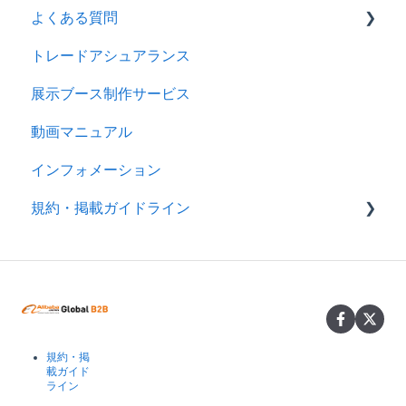
よくある質問
2024年
会社情報を登録する
トレードアシュアランス
製品ページ登録の準備をする
ログイン
展示ブース制作サービス
製品ページを登録する
アカウント
動画マニュアル
バイヤーからのメッセージに返信する
製品情報
インフォメーション
RFQを使ってバイヤーに売り込む
メッセージ
規約・掲載ガイドライン
キーワード広告を利用する
RFQ
サイトパフォーマンスを分析する
広告
規約
分析
製品掲載ガイドライン
スマートアシスタント（アリババAI）
規約・掲
トレードアシュアランス
載ガイド
ライン
認証審査