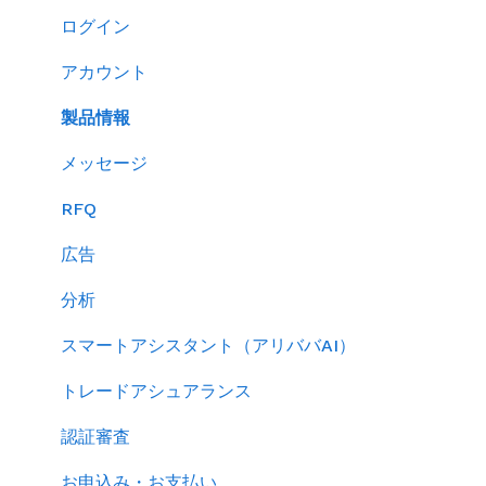
製品ページ登録の準備をする
ログイン
製品ページを登録する
アカウント
バイヤーからのメッセージに返信する
製品情報
RFQを使ってバイヤーに売り込む
メッセージ
キーワード広告を利用する
RFQ
サイトパフォーマンスを分析する
広告
分析
スマートアシスタント（アリババAI）
トレードアシュアランス
認証審査
お申込み・お支払い