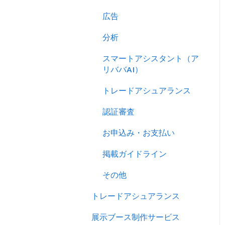
売り込む
広告
キーワード広告を利用する
分析
サイトパフォーマンスを分
スマートアシスタント（ア
析する
リババAI）
トレードアシュアランス
認証審査
お申込み・お支払い
掲載ガイドライン
その他
トレードアシュアランス
展示ブース制作サービス