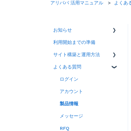
アリババ 活用マニュアル
よくあ
お知らせ
利用開始までの準備
2026年
サイト構築と運用方法
2025年
よくある質問
2024年
会社情報を登録する
製品ページ登録の準備をす
ログイン
る
アカウント
製品ページを登録する
製品情報
バイヤーからのメッセージ
メッセージ
に返信する
RFQ
RFQを使ってバイヤーに