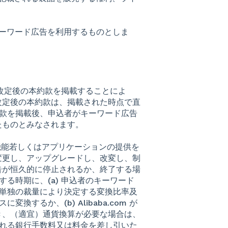
、キーワード広告を利用するものとしま
トに修正・改定後の本約款を掲載することによ
改定後の本約款は、掲載された時点で直
の本約款を掲載後、申込者がキーワード広告
たものとみなされます。
連する機能若しくはアプリケーションの提供を
変更し、アップグレードし、改変し、制
告が恒久的に停止されるか、終了する場
断する時期に、(a) 申込者のキーワード
もって単独の裁量により決定する変換比率及
変換するか、(b) Alibaba.com が
き、（適宜）通貨換算が必要な場合は、
適用される銀行手数料又は料金を差し引いた