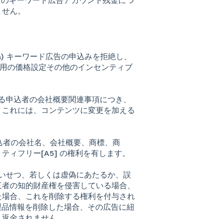
自己のキーワード広告アカウント残金につ
ません。
は、(a) キーワード広告の申込みを拒絶し、
促用の価格設定その他のインセンティブ
イトに掲載する申込者の会社概要関連事項につき、
。これには、コンテンツに変更を加える
て、申込者の会社名、会社概要、商標、商
ィフリー[A5] の権利を有します。
猥、わいせつ、若しくは虚偽にあたるか、誤
三者の知的財産権を侵害している場合、
た場合、これを削除する権利を付与され
く製品情報を削除した場合、その広告に紐
、返金されません。