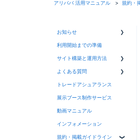
アリババ 活用マニュアル
規約・
お知らせ
利用開始までの準備
2026年
サイト構築と運用方法
2025年
よくある質問
2024年
会社情報を登録する
トレードアシュアランス
製品ページ登録の準備をす
ログイン
る
展示ブース制作サービス
アカウント
製品ページを登録する
動画マニュアル
製品情報
バイヤーからのメッセージ
インフォメーション
メッセージ
に返信する
規約・掲載ガイドライン
RFQ
RFQを使ってバイヤーに