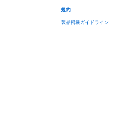
売り込む
広告
規約
キーワード広告を利用する
分析
製品掲載ガイドライン
サイトパフォーマンスを分
スマートアシスタント（ア
析する
リババAI）
トレードアシュアランス
認証審査
お申込み・お支払い
掲載ガイドライン
その他