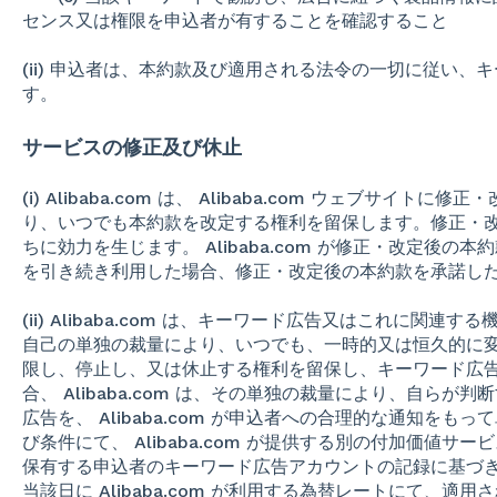
センス又は権限を申込者が有することを確認すること
(ii) 申込者は、本約款及び適用される法令の一切に従い
す。
サービスの修正及び休止
(i) Alibaba.com は、 Alibaba.com ウェブサイ
り、いつでも本約款を改定する権利を留保します。修正・
ちに効力を生じます。 Alibaba.com が修正・改定後
を引き続き利用した場合、修正・改定後の本約款を承諾し
(ii) Alibaba.com は、キーワード広告又はこれに関
自己の単独の裁量により、いつでも、一時的又は恒久的に
限し、停止し、又は休止する権利を留保し、キーワード広
合、 Alibaba.com は、その単独の裁量により、自らが判
広告を、 Alibaba.com が申込者への合理的な通知を
び条件にて、 Alibaba.com が提供する別の付加価値サービスに
保有する申込者のキーワード広告アカウントの記録に基づ
当該日に Alibaba.com が利用する為替レートにて、