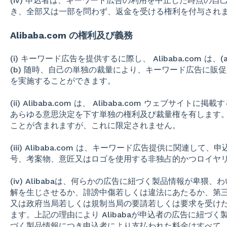
(iv) 申込者は、キーワード広告の利用を中止した時点の
き、全部又は一部を問わず、返金を受ける権利を付与され
Alibaba.com の権利及び義務
(i) キーワード広告を提供するに際し、 Alibaba.com 
(b) 随時、自己の単独の裁量により、キーワード広告に販
を実施することができます。
(ii) Alibaba.com は、 Alibaba.com ウェブサ
あらゆる意思決定を下す単独の権利及び裁量権を有します
ことが含まれますが、これに限定されません。
(iii) Alibaba.com は、キーワード広告提供に関連し
号、考案物、意匠又はロゴを使用する非独占的かつロイヤリテ
(iv) Alibabaは、何らかの広告に紐づく製品情報が卑
解を生じさせるか、誹謗中傷若しくは違法にあたるか、第
又は政府当局若しくは規制当局の要請若しくは要求を受け
ます。上記の理由により Alibabaが申込者の広告に紐づ
づく製品情報につき申込者により支払われた料金はすべて