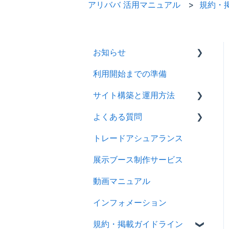
アリババ 活用マニュアル
規約・
お知らせ
利用開始までの準備
2026年
サイト構築と運用方法
2025年
よくある質問
2024年
会社情報を登録する
トレードアシュアランス
製品ページ登録の準備をす
ログイン
る
展示ブース制作サービス
アカウント
製品ページを登録する
動画マニュアル
製品情報
バイヤーからのメッセージ
インフォメーション
メッセージ
に返信する
規約・掲載ガイドライン
RFQ
RFQを使ってバイヤーに