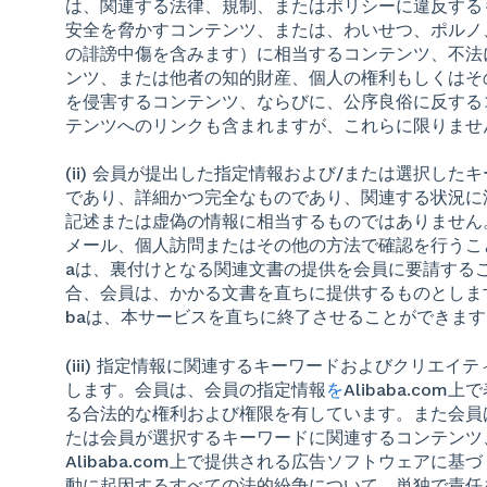
は、関連する法律、規制、またはポリシーに違反する
安全を脅かすコンテンツ、または、わいせつ、ポルノ
の誹謗中傷を含みます）に相当するコンテンツ、不法
ンツ、または他者の知的財産、個人の権利もしくはそ
を侵害するコンテンツ、ならびに、公序良俗に反する
テンツへのリンクも含まれますが、これらに限りませ
(ii) 会員が提出した指定情報および/または選択し
であり、詳細かつ完全なものであり、関連する状況に
記述または虚偽の情報に相当するものではありません。会
メール、個人訪問またはその他の方法で確認を行うことが
aは、裏付けとなる関連文書の提供を会員に要請する
合、会員は、かかる文書を直ちに提供するものとします
baは、本サービスを直ちに終了させることができます
(iii) 指定情報に関連するキーワードおよびクリエ
します。会員は、会員の指定情報
を
Alibaba.com
上で
る合法的な権利および権限を有しています。また会員
たは会員が選択するキーワードに関連するコンテンツ
Alibaba.com
上で提供される広告ソフトウェアに基づ
動に起因するすべての法的紛争について、単独で責任