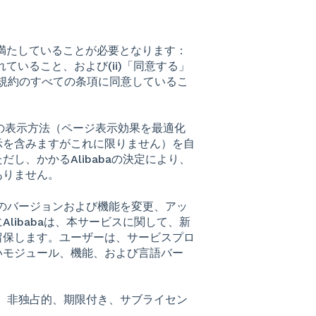
も満たしていることが必要となります：
されていること、および(ii)「同意する」
規約のすべての条項に同意しているこ
定情報の表示方法（ページ表示効果を最適化
示を含みますがこれに限りません）を自
し、かかるAlibabaの決定により、
ありません。
びにそのバージョンおよび機能を変更、アッ
libabaは、本サービスに関して、新
留保します。ユーザーは、サービスプロ
いモジュール、機能、および言語バー
。
永続的、非独占的、期限付き、サブライセン