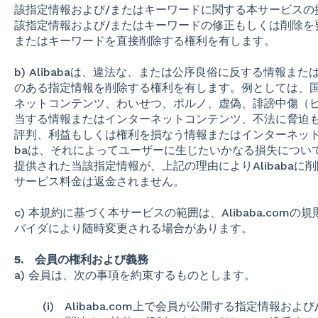
該指定情報および/またはキーワードに関する本サービスの
該指定情報および/またはキーワードの修正もしくは削除を
またはキーワードを直接削除する権利を有します。
b) Alibabaは、違法な、または公序良俗に反する情報
のある指定情報を削除する権利を有します。例としては、
ネットコンテンツ、わいせつ、ポルノ、虚偽、誹謗中傷（
当する情報またはインターネットコンテンツ、不法に脅迫
評判、利益もしくは権利を損なう情報またはインターネットコ
baは、それによってユーザーに生じたいかなる損失につい
提供された当該指定情報が、上記の理由によりAlibaba
サービス料金は返金されません。
c) 本規約に基づく本サービスの範囲は、Alibaba.co
バイダにより随時変更される場合があります。
5. 会員の権利および義務
a) 会員は、次の事項を約束するものとします。
(i)
Alibaba.com
上で会員が公開す
る指定情報および