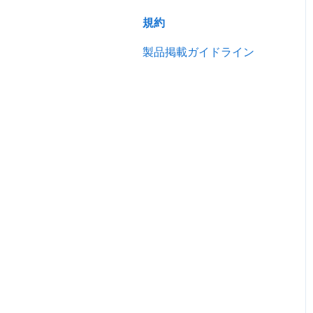
売り込む
広告
規約
キーワード広告を利用する
分析
製品掲載ガイドライン
サイトパフォーマンスを分
スマートアシスタント（ア
析する
リババAI）
トレードアシュアランス
認証審査
お申込み・お支払い
掲載ガイドライン
その他