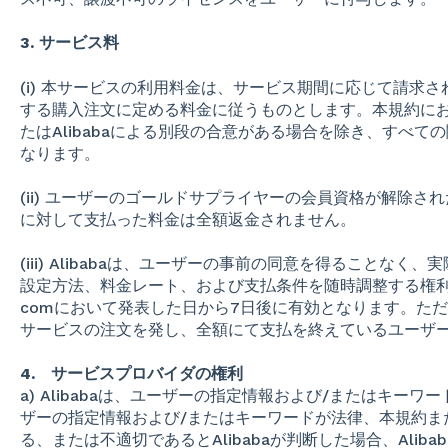
3. サービス料
(i) 本サービスの利用料金は、サービス期間に応じて請求
する購入注文に定める料金に従うものとします。本規約にお
たはAlibabaによる別段の合意がある場合を除き、すべ
なります。
(ii) ユーザーのゴールドサプライヤーの会員資格が解除
に対して支払った料金は全額返金されません。
(iii) Alibabaは、ユーザーの事前の同意を得ることな
設定方法、料金レート、および支払条件を随時調整する権利を有
comにおいて発表した日から7日後に有効となります。た
サービスの注文を発し、全額にて支払を終えているユーザ
4. サービスプロバイダの権利
a) Alibabaは、ユーザーの指定情報および/またはキー
ザーの指定情報および/またはキーワードが法律、本規約ま
る、または不適切であるとAlibabaが判断した場合、Ali