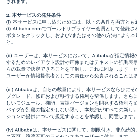
されます。
2. 本サービスの発注条件
(i) 本サービスに申し込むためには、以下の条件を両方と
(i) Alibaba.comでゴールドサプライヤー会員として登録
ボタンをクリックし、および/またはその他の方法により本
と。
(ii) ユーザーは、本サービスにおいて、Alibabaが指
するためのレイアウト設計や画像またはテキストの強調表
らの裁量で決定できることを了解し、これに同意します。ただ
ユーザーが情報提供者としての責任から免責されることは
(iii) Alibabaは、自らの裁量により、本サービスなら
プグレード、修正および移行する権利を留保します。さらにA
しいモジュール、機能、言語バージョンを開発する権利を
バイダが別段の指定をしない限り、本規約がすべての新し
ジョンの提供について規定することを承認し、同意します
(iv) Alibabaは、本サービスに関して、制限付き、非
ス不可、譲渡不可のライセンスをユーザーに付与します。