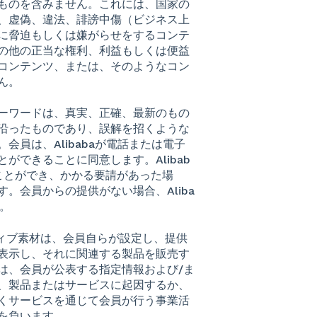
ものを含みません。これには、国家の
、虚偽、違法、誹謗中傷（ビジネス上
に脅迫もしくは嫌がらせをするコンテ
の他の正当な権利、利益もしくは便益
コンテンツ、または、そのようなコン
ん。
たキーワードは、真実、正確、最新のもの
沿ったものであり、誤解を招くような
員は、Alibabaが電話または電子
できることに同意します。Alibab
ことができ、かかる要請があった場
。会員からの提供がない場合、Aliba
。
イティブ素材は、会員自らが設定し、提供
表示し、それに関連する製品を販売す
は、会員が公表する指定情報および/ま
、製品またはサービスに起因するか、
くサービスを通じて会員が行う事業活
を負います。