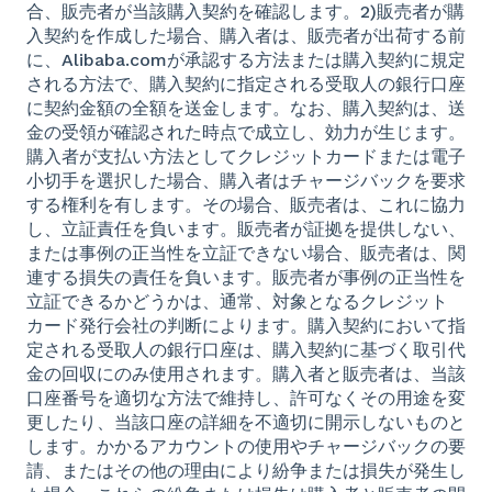
合、販売者が当該購入契約を確認します。2)販売者が購
入契約を作成した場合、購入者は、販売者が出荷する前
に、Alibaba.comが承認する方法または購入契約に規定
される方法で、購入契約に指定される受取人の銀行口座
に契約金額の全額を送金します。なお、購入契約は、送
金の受領が確認された時点で成立し、効力が生じます。
購入者が支払い方法としてクレジットカードまたは電子
小切手を選択した場合、購入者はチャージバックを要求
する権利を有します。その場合、販売者は、これに協力
し、立証責任を負います。販売者が証拠を提供しない、
または事例の正当性を立証できない場合、販売者は、関
連する損失の責任を負います。販売者が事例の正当性を
立証できるかどうかは、通常、対象となるクレジット
カード発行会社の判断によります。購入契約において指
定される受取人の銀行口座は、購入契約に基づく取引代
金の回収にのみ使用されます。購入者と販売者は、当該
口座番号を適切な方法で維持し、許可なくその用途を変
更したり、当該口座の詳細を不適切に開示しないものと
します。かかるアカウントの使用やチャージバックの要
請、またはその他の理由により紛争または損失が発生し