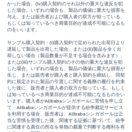
かった場合、(iv)購入契約のそれ以外の重大な違反を犯
した場合。いずれの場合も、製品の価値に重大な損害を
与え、または販売者および購入者の双方が知っている、
もしくは知っているべき商業目的が達成不可能になるも
のをいいます。
サンプル購入契約：(i)購入契約で定められた出荷日より
遅延して製品を出荷した場合、または(ii)製品を全く出
荷しない場合（製品数量が不足する場合を含みます）、
または(iii)サンプル購入契約のその他の重大な違反を犯
した場合。いずれの場合も、製品の価値に重大な損害が
生じ、または販売者が購入者と購入契約を締結し、同契
約に規定された製品の引渡しに関する義務の履行を約束
した後に、販売者と購入者の双方が知っている、もしく
は知っているべき商業目的が達成不可能になるものをい
います。購入者がAlibabaシンガポールに苦情を申し立
て、Alibabaシンガポールが提供する紛争裁定サービス
を利用する場合、販売者は、Alibabaシンガポールは正
当な苦情を受理した後、関連する証拠に基づいて、紛争
に関連する責任の所在を単独の裁量で判断する権利を有