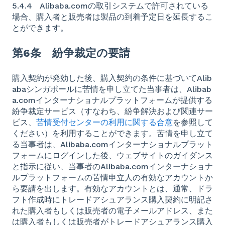
5.4.4 Alibaba.comの取引システムで許可されている
場合、購入者と販売者は製品の到着予定日を延長するこ
とができます。
第6条 紛争裁定の要請
購入契約が発効した後、購入契約の条件に基づいてAlib
abaシンガポールに苦情を申し立てた当事者は、Alibab
a.comインターナショナルプラットフォームが提供する
紛争裁定サービス（すなわち、紛争解決および関連サー
ビス、
苦情受付センターの利用に関する合意
を参照して
ください）を利用することができます。苦情を申し立て
る当事者は、Alibaba.comインターナショナルプラット
フォームにログインした後、ウェブサイトのガイダンス
と指示に従い、当事者のAlibaba.comインターナショナ
ルプラットフォームの苦情申立人の有効なアカウントか
ら要請を出します。有効なアカウントとは、通常、ドラ
フト作成時にトレードアシュアランス購入契約に明記さ
れた購入者もしくは販売者の電子メールアドレス、また
は購入者もしくは販売者がトレードアシュアランス購入