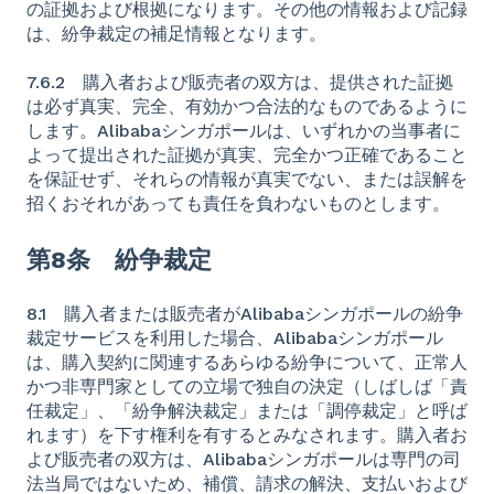
の証拠および根拠になります。その他の情報および記録
は、紛争裁定の補足情報となります。
7.6.2 購入者および販売者の双方は、提供された証拠
は必ず真実、完全、有効かつ合法的なものであるように
します。Alibabaシンガポールは、いずれかの当事者に
よって提出された証拠が真実、完全かつ正確であること
を保証せず、それらの情報が真実でない、または誤解を
招くおそれがあっても責任を負わないものとします。
第8条 紛争裁定
8.1 購入者または販売者がAlibabaシンガポールの紛争
裁定サービスを利用した場合、Alibabaシンガポール
は、購入契約に関連するあらゆる紛争について、正常人
かつ非専門家としての立場で独自の決定（しばしば「責
任裁定」、「紛争解決裁定」または「調停裁定」と呼ば
れます）を下す権利を有するとみなされます。購入者お
よび販売者の双方は、Alibabaシンガポールは専門の司
法当局ではないため、補償、請求の解決、支払いおよび