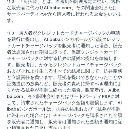
11.2 「前払金」とは、本規則の関連規定に従い、適格
な販売者に代わりAlibaba.com、その関連会社または
サードパーティPSPから購入者に行われる返金をいいま
す。
11.3 購入者がクレジットカードチャージバックの申請
を銀行に提出し、Alibabaシンガポールが当該クレジッ
トカードチャージバックを販売者に通知した場合、販売
者は通知された期限に従って、当該クレジットカード
チャージバックに対する抗弁の証拠の提出を準備しま
す。販売者は、かかるクレジットカードチャージバック
およびそれより生じるすべての結果に関して、抗弁義務
と立証責任を負います。証拠を提出できなかったことや
証拠提供の放棄など、販売者の責めに帰すべき理由によ
りかかる抗弁が不調に終わった場合、販売者は、Aliba
ba.com、その関連会社またはサードパーティPSPに対
して、請求されたチャージバック金額を賠償します。Al
ibabaシンガポールは、抗弁の結果および（抗弁が不調
に終わった場合には）チャージバックを請求された金額
を販売者に通知し、販売者は通知された金額を通知に従
い指定された口座に支払います。