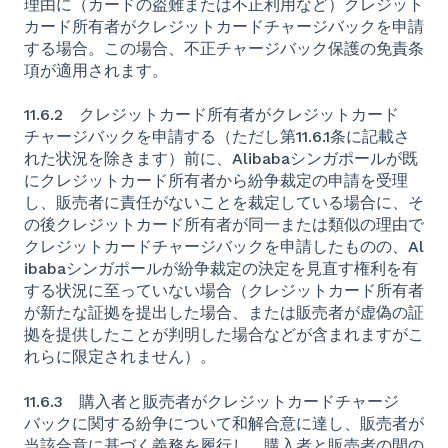
理由に（カードの盗難または不正利用など）クレジット
カード所有者がクレジットカードチャージバックを申請
する場合。この場合、不正チャージバック保護の免責条
項が適用されます。
11.6.2 クレジットカード所有者がクレジットカード
チャージバックを申請する（ただし第11.6.1条に記載さ
れた状況を除きます）前に、Alibabaシンガポールが既
にクレジットカード所有者から紛争裁定の申請を受理
し、販売者に責任がないことを裁定している場合に、そ
の後クレジットカード所有者が同一または類似の理由で
クレジットカードチャージバックを申請したものの、Al
ibabaシンガポールが紛争裁定の決定を見直す権利を有
する状況に至っていない場合（クレジットカード所有者
が新たな証拠を提出した場合、または販売者が虚偽の証
拠を提供したことが判明した場合などが含まれますがこ
れらに限定されません）。
11.6.3 購入者と販売者がクレジットカードチャージ
バックに関する紛争について和解合意に達し、販売者が
当該合意に基づく義務を履行し、購入者と販売者の間の