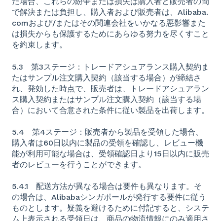
た場合、これらの紛争または損失は購入者と販売者の間
で解決または負担し、購入者および販売者は、Alibaba.
comおよび/またはその関連会社をいかなる悪影響また
は損失からも保護するためにあらゆる努力を尽くすこと
を約束します。
5.3 第3ステージ：トレードアシュアランス購入契約ま
たはサンプル注文購入契約（該当する場合）が締結さ
れ、発効した時点で、販売者は、トレードアシュアラン
ス購入契約またはサンプル注文購入契約（該当する場
合）において合意された条件に従い製品を出荷します。
5.4 第4ステージ：販売者から製品を受領した場合、
購入者は60日以内に製品の受領を確認し、レビュー機
能が利用可能な場合は、受領確認日より15日以内に販売
者のレビューを行うことができます。
5.4.1 配送方法が異なる場合は要件も異なります。そ
の場合は、Alibabaシンガポールが発行する要件に従う
ものとします。疑義を避けるために付記すると、システ
ム上表示される受領日は、商品の物流情報にのみ適用さ