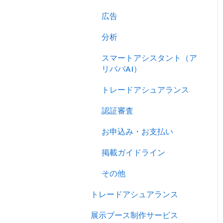
売り込む
広告
キーワード広告を利用する
分析
サイトパフォーマンスを分
スマートアシスタント（ア
析する
リババAI）
トレードアシュアランス
認証審査
お申込み・お支払い
掲載ガイドライン
その他
トレードアシュアランス
展示ブース制作サービス