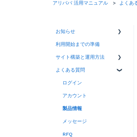
アリババ 活用マニュアル
よくあ
お知らせ
利用開始までの準備
2026年
サイト構築と運用方法
2025年
よくある質問
2024年
会社情報を登録する
製品ページ登録の準備をす
ログイン
る
アカウント
製品ページを登録する
製品情報
バイヤーからのメッセージ
メッセージ
に返信する
RFQ
RFQを使ってバイヤーに