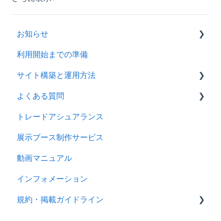
お知らせ
利用開始までの準備
2026年
サイト構築と運用方法
2025年
よくある質問
2024年
会社情報を登録する
トレードアシュアランス
製品ページ登録の準備をする
ログイン
展示ブース制作サービス
製品ページを登録する
アカウント
動画マニュアル
バイヤーからのメッセージに返信する
製品情報
インフォメーション
RFQを使ってバイヤーに売り込む
メッセージ
規約・掲載ガイドライン
キーワード広告を利用する
RFQ
サイトパフォーマンスを分析する
広告
規約