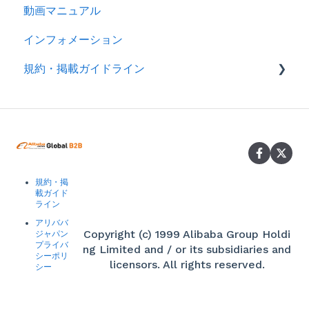
動画マニュアル
製品情報
インフォメーション
メッセージ
規約・掲載ガイドライン
RFQ
広告
規約
分析
製品掲載ガイドライン
スマートアシスタント（アリババAI）
規約・掲
トレードアシュアランス
載ガイド
ライン
認証審査
アリババ
Copyright (c) 1999 Alibaba Group Holdi
ジャパン
お申込み・お支払い
プライバ
ng Limited and / or its subsidiaries and
シーポリ
licensors. All rights reserved.
シー
掲載ガイドライン
その他