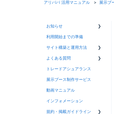
アリババ 活用マニュアル
展示ブ
お知らせ
利用開始までの準備
2026年
サイト構築と運用方法
2025年
よくある質問
2024年
会社情報を登録する
トレードアシュアランス
製品ページ登録の準備をす
ログイン
る
展示ブース制作サービス
アカウント
製品ページを登録する
動画マニュアル
製品情報
バイヤーからのメッセージ
インフォメーション
メッセージ
に返信する
規約・掲載ガイドライン
RFQ
RFQを使ってバイヤーに